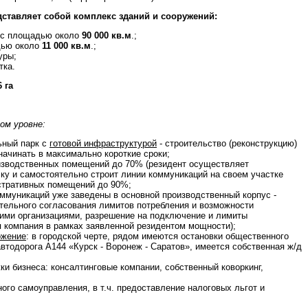
ставляет собой комплекс зданий и сооружений:
ус площадью около
90 000 кв.м
.;
дью около
11 000 кв.м
.;
уры;
тка.
6 га
ом уровне:
ьный парк с
готовой инфраструктурой
- строительство (реконструкцию)
начинать в максимально короткие сроки;
зводственных помещений до 70% (резидент осуществляет
у и самостоятельно строит линии коммуникаций на своем участке
истративных помещений до 90%;
ммуникаций уже заведены в основной производственный корпус -
тельного согласования лимитов потребления и возможности
ми организациями, разрешение на подключение и лимиты
 компания в рамках заявленной резидентом мощности);
ожение
: в городской черте, рядом имеются остановки общественного
автодорога А144 «Курск - Воронеж - Саратов», имеется собственная ж/д
и бизнеса: консалтинговые компании, собственный коворкинг,
ого самоуправления, в т.ч. предоставление налоговых льгот и