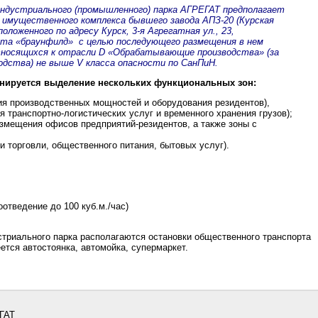
индустриального (промышленного) парка АГРЕГАТ предполагает
имущественного комплекса бывшего завода АПЗ-20 (Курская
оложенного по адресу Курск, 3-я Агрегатная ул., 23,
ата «браунфилд» с целью последующего размещения в нем
тносящихся к отрасли D «Обрабатывающие производства» (за
одства) не выше V класса опасности по СанПиН.
нируется выделение нескольких функциональных зон:
я производственных мощностей и оборудования резидентов),
 транспортно-логистических услуг и временного хранения грузов);
змещения офисов предприятий-резидентов, а также зоны с
 торговли, общественного питания, бытовых услуг).
оотведение до 100 куб.м./час)
триального парка располагаются остановки общественного транспорта
ется автостоянка, автомойка, супермаркет.
ЕГАТ