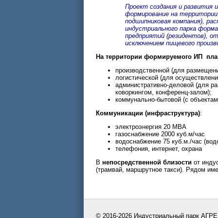
Проект создания и развития 
формирование на территории 
подшипниковая компания), расп
индустриального парка форм
предприятий (резидентов), о
исключением пищевого произв
На территории формируемого ИП пла
производственной (для размещени
логистической (для осуществления
административно-деловой (для ра
коворкингом, конференц-залом);
коммунально-бытовой (с объектами
Коммуникации (инфраструктура)
:
электроэнергия 20 МВА
газоснабжение 2000 куб.м/час
водоснабжение 75 куб.м./час (вод
телефония, интернет, охрана
В
непосредственной близости
от индус
(трамвай, маршрутное такси). Рядом име
© 2016-2026 Индустриальный парк АГР