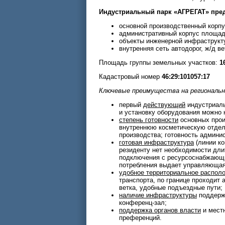
Индустриальный парк «АГРЕГАТ» пред
основной производственный корп
административный корпус площа
объекты инженерной инфраструкт
внутренняя сеть автодорог, ж/д ве
Площадь группы земельных участков:
1
Кадастровый номер
46:29:101057:17
Ключевые преимущества на региональн
первый
действующий
индустриал
и установку оборудования можно 
степень готовности
основных прои
внутреннюю косметическую отделк
производства; готовность админ
готовая инфраструктура
(линии ко
резиденту нет необходимости дли
подключения с ресурсоснабжающи
потребления выдает управляющая
удобное территориальное распол
транспорта, по границе проходит 
ветка, удобные подъездные пути;
наличие инфраструктуры
поддержк
конференц-зал;
поддержка органов власти
и местн
преференций.