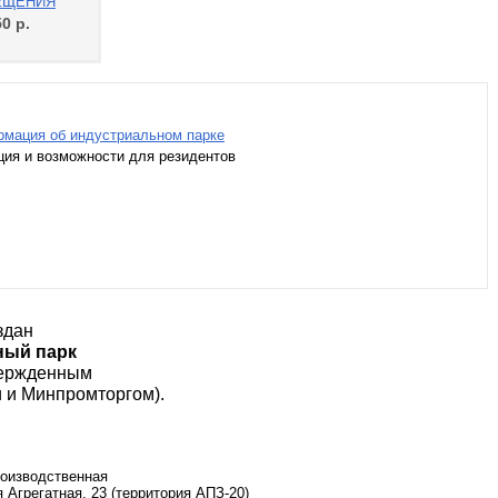
ЕЩЕНИЯ
50
р.
мация об индустриальном парке
ия и возможности для резидентов
здан
ный парк
вержденным
 и Минпромторгом).
оизводственная
-я Агрегатная, 23 (территория АПЗ-20)